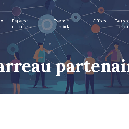
Espace
Espace
Offres
Barre
recruteur
candidat
Parten
arreau partenai