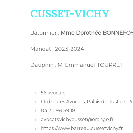
CUSSET-VICHY
Bâtonnier :
Mme Dorothée BONNEFO
Mandat : 2023-2024
Dauphin : M. Emmanuel TOURRET
56 avocats
Ordre des Avocats, Palais de Justice
04 70 98 39 18
avocats.vichycusset@orange.fr
https://www.barreau.cussetvichy.fr