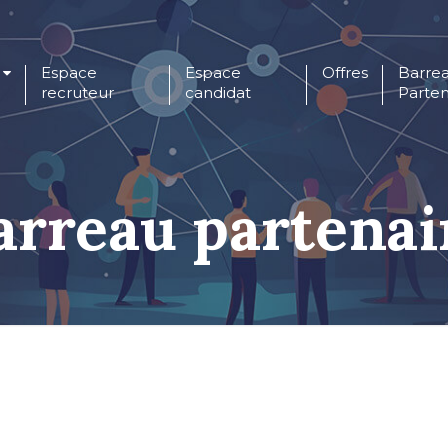
Espace
Espace
Offres
Barre
recruteur
candidat
Parten
arreau partenai