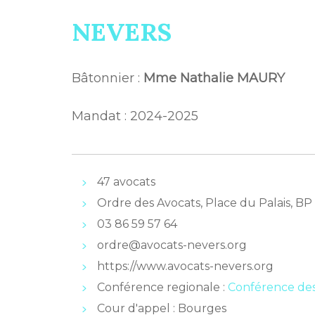
NEVERS
Bâtonnier :
Mme Nathalie MAURY
Mandat : 2024-2025
47 avocats
Ordre des Avocats, Place du Palais, 
03 86 59 57 64
ordre@avocats-nevers.org
https://www.avocats-nevers.org
Conférence regionale :
Conférence des
Cour d'appel : Bourges