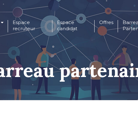
Espace
Espace
Offres
Barre
recruteur
candidat
Parten
arreau partenai