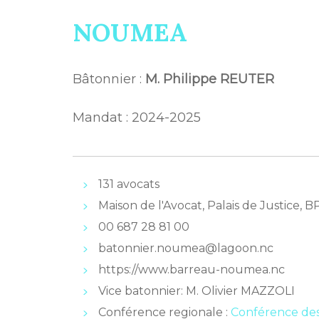
NOUMEA
Bâtonnier :
M. Philippe REUTER
Mandat : 2024-2025
131 avocats
Maison de l'Avocat, Palais de Justi
00 687 28 81 00
batonnier.noumea@lagoon.nc
https://www.barreau-noumea.nc
Vice batonnier: M. Olivier MAZZOLI
Conférence regionale :
Conférence de