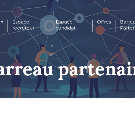
Espace
Espace
Offres
Barre
recruteur
candidat
Parten
arreau partenai