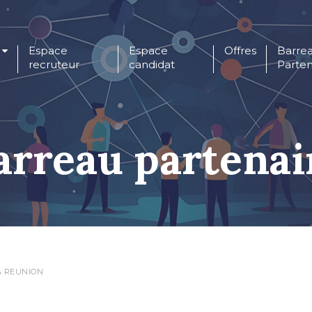
Espace
Espace
Offres
Barre
recruteur
candidat
Parten
arreau partenai
A REUNION